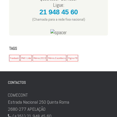
Ligue:
21 948 45 60
(Chamada para a rede fixa nacional)
TAGS
Facebook
PME Lider
Prémio 2019
Prémio Excelência
Página FB
CONTACTOS
COMECONT
Estrada Nacional 250 Quinta Roma
2680-277 APELAÇÃO
(+351) 21 948 45 60